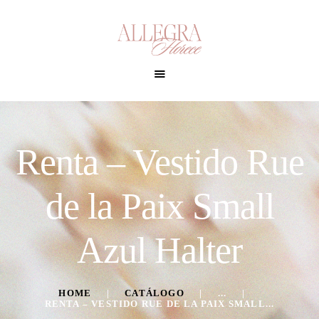
INICIO
Renta – Vestido Rue
NOSOTROS
CATÁLOGO
de la Paix Small
CONTACTO
ACCESORIOS
Azul Halter
HOME
CATÁLOGO
...
RENTA – VESTIDO RUE DE LA PAIX SMALL...